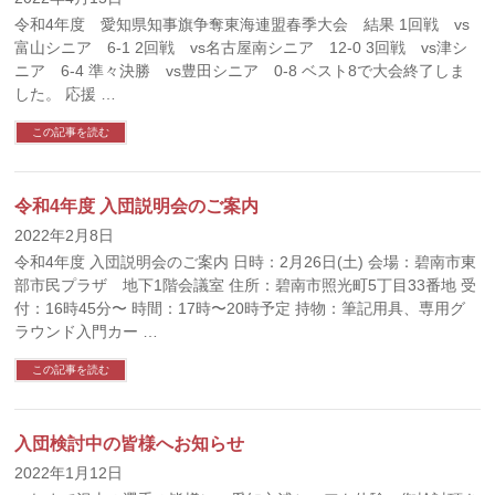
令和4年度 愛知県知事旗争奪東海連盟春季大会 結果 1回戦 vs
富山シニア 6-1 2回戦 vs名古屋南シニア 12-0 3回戦 vs津シ
ニア 6-4 準々決勝 vs豊田シニア 0-8 ベスト8で大会終了しま
した。 応援 …
この記事を読む
令和4年度 入団説明会のご案内
2022年2月8日
令和4年度 入団説明会のご案内 日時：2月26日(土) 会場：碧南市東
部市民プラザ 地下1階会議室 住所：碧南市照光町5丁目33番地 受
付：16時45分〜 時間：17時〜20時予定 持物：筆記用具、専用グ
ラウンド入門カー …
この記事を読む
入団検討中の皆様へお知らせ
2022年1月12日