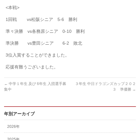
<本戦>
1回戦 vs松阪シニア 5-6 勝利
準々決勝 vs各務原シニア 0-10 勝利
準決勝 vs豊田シニア 6-2 敗北
3位入賞することができました。
応援有難うございました。
←
中学１年生 及び 6年生 入団選手募
３年生 中日ドラゴンズカップ２０２
集中
３ 準優勝
→
年別アーカイブ
2026年
2025年