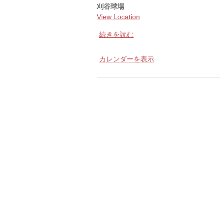
2
刈谷球場
年
View Location
生
続きを読む
練
習
カレンダーを表示