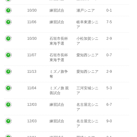
15
10/30
練習試合
瀬戸シニア
0-1
16
11/06
練習試合
岐阜東濃シニ
7-5
ア
17
10/30
石垣市長杯
小松加賀シニ
2-9
東海予選
ア
18
11/07
石垣市長杯
愛知西シニア
0-7
東海予選
19
11/13
ミズノ旗争
愛知西シニア
2-9
奪
20
11/04
ミズノ旗 親
三河安城シニ
5-3
善試合
ア
21
12/03
練習試合
名古屋北シニ
6-7
ア
22
12/03
練習試合
名古屋北シニ
9-0
ア