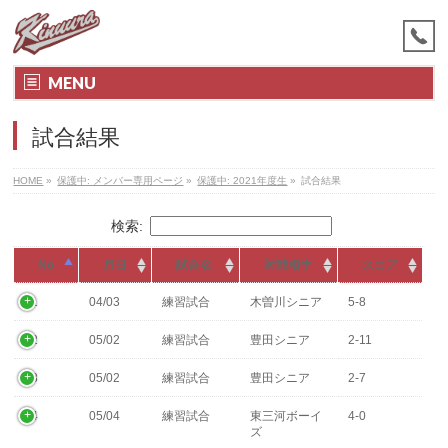
MENU
試合結果
HOME
»
保護中: メンバー専用ページ
»
保護中: 2021年度生
»
試合結果
検索:
No
月日
試合名
対戦相手
スコア
01
04/03
練習試合
木曽川シニア
5-8
02
05/02
練習試合
豊田シニア
2-11
03
05/02
練習試合
豊田シニア
2-7
04
05/04
練習試合
東三河ボーイ
4-0
ズ