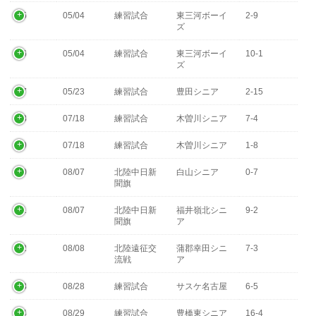
05
05/04
練習試合
東三河ボーイ
2-9
ズ
06
05/04
練習試合
東三河ボーイ
10-1
ズ
07
05/23
練習試合
豊田シニア
2-15
08
07/18
練習試合
木曽川シニア
7-4
09
07/18
練習試合
木曽川シニア
1-8
10
08/07
北陸中日新
白山シニア
0-7
聞旗
11
08/07
北陸中日新
福井嶺北シニ
9-2
聞旗
ア
12
08/08
北陸遠征交
蒲郡幸田シニ
7-3
流戦
ア
13
08/28
練習試合
サスケ名古屋
6-5
14
08/29
練習試合
豊橋東シニア
16-4