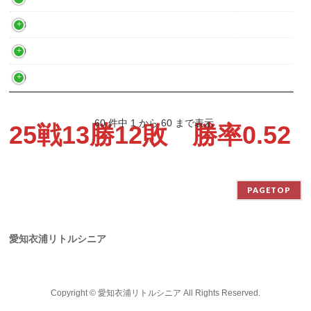
58
59
60
60 件中 1 から 60 まで表示
25戦13勝12敗 勝率0.52
PAGETOP
愛知衣浦リトルシニア
Copyright ©
愛知衣浦リトルシニア
All Rights Reserved.