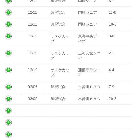
23
12/11
練習試合
岡崎シニア
3-1
24
12/11
練習試合
岡崎シニア
11-8
25
12/11
練習試合
岡崎シニア
10-3
26
12/18
サスケカッ
東海中央ボー
0-8
プ
イズ
27
12/19
サスケカッ
三河安城シニ
2-1
プ
ア
28
12/19
サスケカッ
蒲郡幸田シニ
4-4
プ
ア
29
03/05
練習試合
木曽川ＢＢＣ
7-9
30
03/05
練習試合
木曽川ＢＢＣ
20-3
31
32
33